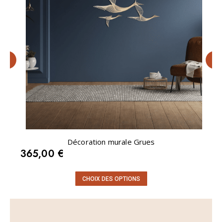
Décoration murale Grues
365,00
€
C
CHOIX DES OPTIONS
e
p
r
o