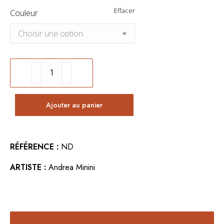
Effacer
Couleur
quantité
de
Décoration
Ajouter au panier
murale
Grues
RÉFÉRENCE :
ND
ARTISTE :
Andrea Minini