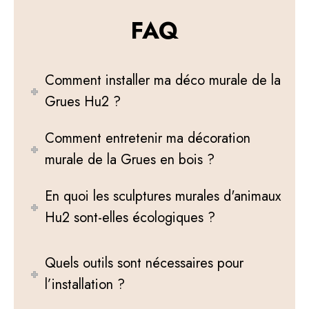
d
u
FAQ
i
t
a
p
Comment installer ma déco murale de la
l
Grues Hu2 ?
u
s
i
Comment entretenir ma décoration
e
u
murale de la Grues en bois ?
r
s
En quoi les sculptures murales d'animaux
v
a
Hu2 sont-elles écologiques ?
r
i
a
Quels outils sont nécessaires pour
t
i
l’installation ?
o
n