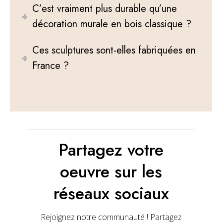
C’est vraiment plus durable qu’une
s
.
décoration murale en bois classique ?
L
e
Ces sculptures sont-elles fabriquées en
s
o
France ?
p
t
i
o
n
s
p
e
Partagez votre
u
v
oeuvre sur les
e
n
réseaux sociaux
t
ê
t
Rejoignez notre communauté ! Partagez
r