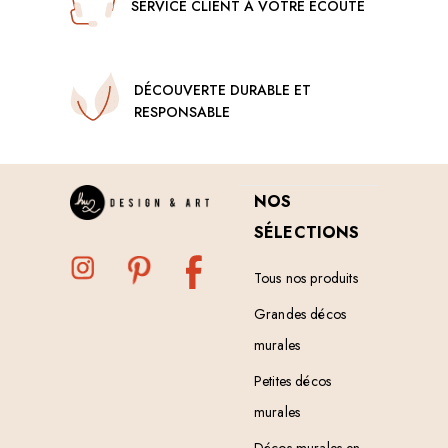
o
SERVICE CLIENT À VOTRE ÉCOUTE
d
u
i
t
DÉCOUVERTE DURABLE ET
RESPONSABLE
NOS
SÉLECTIONS
Tous nos produits
Grandes décos
murales
Petites décos
murales