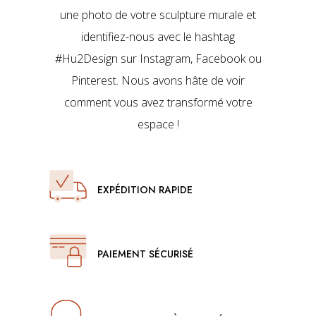
e
une photo de votre sculpture murale et
c
identifiez-nous avec le hashtag
h
o
#Hu2Design sur Instagram, Facebook ou
i
s
Pinterest. Nous avons hâte de voir
i
comment vous avez transformé votre
e
s
espace !
s
u
r
l
EXPÉDITION RAPIDE
a
p
a
g
e
PAIEMENT SÉCURISÉ
d
u
p
r