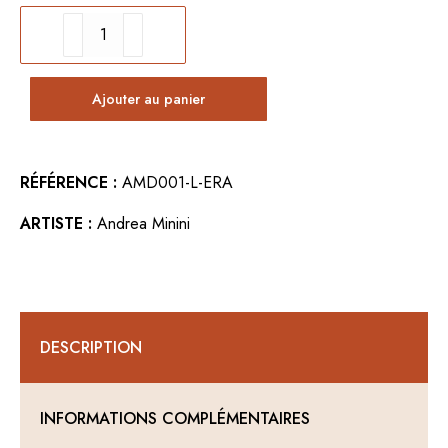
quantité
de
Décoration
Ajouter au panier
murale
ALBATROS
RÉFÉRENCE :
AMD001-L-ERA
ARTISTE :
Andrea Minini
DESCRIPTION
INFORMATIONS COMPLÉMENTAIRES