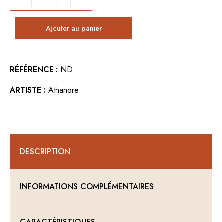
de
Décoration
Ajouter au panier
murale
ORYX
RÉFÉRENCE :
ND
ARTISTE :
Athanore
DESCRIPTION
INFORMATIONS COMPLÉMENTAIRES
CARACTÉRISTIQUES