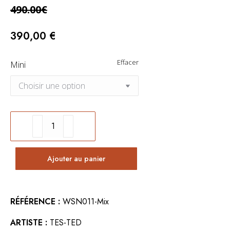
490.00€
390,00
€
Effacer
Mini
quantité
de
Pack
Ajouter au panier
Duo
-
RÉFÉRENCE :
WSN011-Mix
Le
RHINO
ARTISTE :
TES-TED