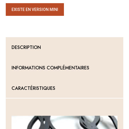
Sculpture
EXISTE EN VERSION MINI
murale
+
un
petit
modèle
DESCRIPTION
au
choix
INFORMATIONS COMPLÉMENTAIRES
CARACTÉRISTIQUES