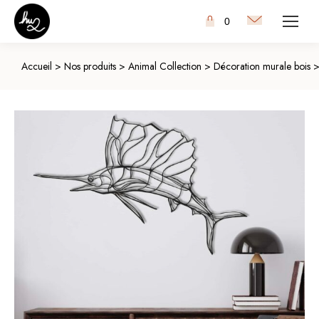
0
Accueil
>
Nos produits
>
Animal Collection
>
Décoration murale bois