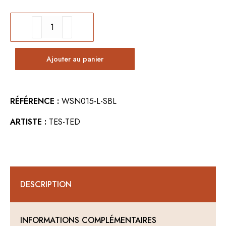
quantité
de
Décoration
Ajouter au panier
murale
ESPADON
RÉFÉRENCE :
WSN015-L-SBL
ARTISTE :
TES-TED
DESCRIPTION
INFORMATIONS COMPLÉMENTAIRES